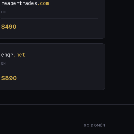
reapertrades
.com
EN
$490
enqr
.net
EN
$890
60 DOMÉN