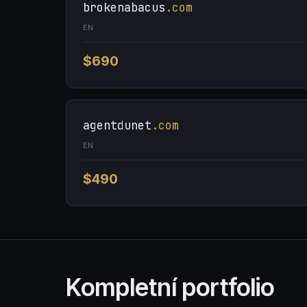
brokenabacus
.com
EN
$690
agentdunet
.com
EN
$490
Kompletní portfolio