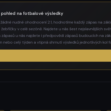
 pohled na fotbalové výsledky
 žádné nudné ohodnocení 2:1, hodnotíme každý zápas na zákl
ebříčky v celé sezóně. Najdete u nás šest nejslavnějších s
zápasů u nás najdete i předpovědi zápasů budoucích na zák
nebo celý týden a vtipná shrnutí výsledků jednotlivých kol fo