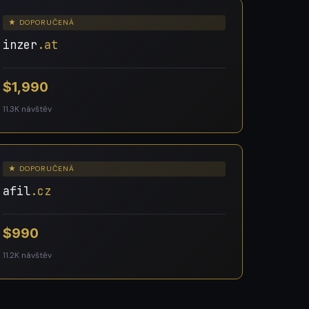
★ DOPORUČENÁ
inzer
.at
$1,990
11.3K návštěv
★ DOPORUČENÁ
afil
.cz
$990
11.2K návštěv